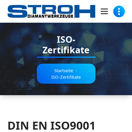
Zum
Inhalt
springen
Stroh Diamantwerkzeuge GmbH
ISO-
Zertifikate
Startseite
-
ISO-Zertifikate
DIN EN ISO9001