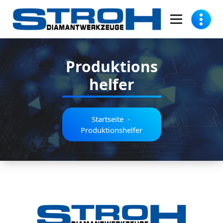
Zum
Inhalt
springen
Stroh Diamantwerkzeuge GmbH
Produktions
helfer
Startseite
-
Produktionshelfer